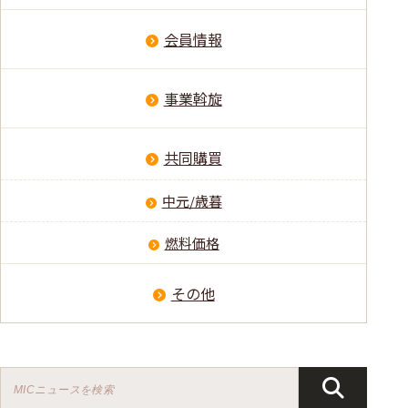
会員情報
事業斡旋
共同購買
中元/歳暮
燃料価格
その他