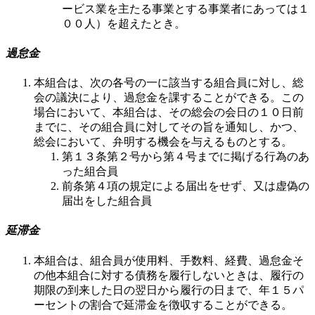
ービス業を主たる事業とする事業者にあっては１
００人）を超えたとき。
過怠金
本組合は、次の各号の一に該当する組合員に対し、総
会の議決により、過怠金を課することができる。この
場合において、本組合は、その総会の会日の１０日前
までに、その組合員に対してその旨を通知し、かつ、
総会において、弁明する機会を与えるものとする。
第１３条第２号から第４号までに掲げる行為のあ
った組合員
前条第４項の規定による届出をせず、又は虚偽の
届出をした組合員
延滞金
本組合は、組合員が使用料、手数料、経費、過怠金そ
の他本組合に対する債務を履行しないときは、履行の
期限の到来した日の翌日から履行の日まで、年１５パ
ーセントの割合で延滞金を徴収することができる。