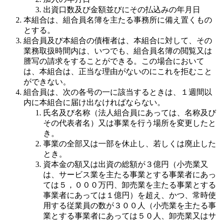
出資口数及び金額並びにその払込みの年月日
本組合は、組合員名簿を主たる事務所に備え置くもの
とする。
組合員及び本組合の債権者は、本組合に対して、その
業務取扱時間内は、いつでも、組合員名簿の閲覧又は
謄写の請求をすることができる。この場合において
は、本組合は、正当な理由がないのにこれを拒むこと
ができない。
組合員は、次の各号の一に該当するときは、１週間以
内に本組合に届け出なければならない。
氏名及び名称（法人組合員にあっては、名称及び
その代表者名）又は事業を行う場所を変更したと
き。
事業の全部又は一部を休止し、若しくは廃止した
とき。
資本金の額又は出資の総額が３億円（小売業又
は、サービス業を主たる事業とする事業者にあっ
ては５，０００万円、卸売業を主たる事業とする
事業者にあっては１億円）を超え、かつ、常時使
用する従業員の数が３００人（小売業を主たる事
業とする事業者にあっては５０人、卸売業又はサ