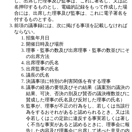
し、出席した理事及び監事は、これに署名し、又は記
名押印するものとし、電磁的記録をもって作成した場
合には、出席した理事及び監事は、これに電子署名を
付するものとする。
前項の議事録には、次に掲げる事項を記載しなければ
ならない。
招集年月日
開催日時及び場所
理事・監事の数及び出席理事・監事の数並びにそ
の出席方法
出席理事の氏名
出席監事の氏名
議長の氏名
決議事項に特別の利害関係を有する理事
議事の経過の要領及びその結果（議案別の議決の
結果、可決、否決の別及び賛否の議決権数並びに
賛成した理事の氏名及び反対した理事の氏名）
監事が、理事が不正の行為をし、若しくは当該行
為をするおそれがあると認められるとき、又は法
令若しくはこの定款に違反する事実若しくは著し
く不当な事実があると認めるときに、理事会に報
告した内容及び理事会に出席して述べた意見の内