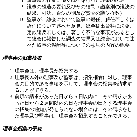
議事録の作成に係る職務を行った理事の氏名
議事の経過の要領及びその結果（議案別の議決の
結果、可決、否決の別及び賛否の議決権数）
監事が、総会において監事の選任、解任若しくは
辞任について述べた意見、総会提出資料に法令、
定款違反若しくは、著しく不当な事項があるとし
て総会に報告した調査の結果又は総会において述
べた監事の報酬等についての意見の内容の概要
理事会の招集権者
理事会は、理事長が招集する。
理事長以外の理事及び監事は、招集権者に対し、理事
会の目的である事項を示して、理事会の招集を請求す
ることができる。
前項の請求があった日から５日以内に、その請求があ
った日から２週間以内の日を理事会の日とする理事会
の招集の通知が発せられない場合には、その請求をし
た理事及び監事は、理事会を招集することができる。
理事会招集の手続