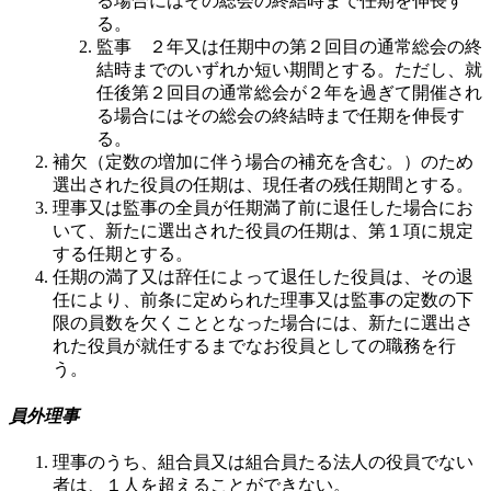
る場合にはその総会の終結時まで任期を伸長す
る。
監事 ２年又は任期中の第２回目の通常総会の終
結時までのいずれか短い期間とする。ただし、就
任後第２回目の通常総会が２年を過ぎて開催され
る場合にはその総会の終結時まで任期を伸長す
る。
補欠（定数の増加に伴う場合の補充を含む。）のため
選出された役員の任期は、現任者の残任期間とする。
理事又は監事の全員が任期満了前に退任した場合にお
いて、新たに選出された役員の任期は、第１項に規定
する任期とする。
任期の満了又は辞任によって退任した役員は、その退
任により、前条に定められた理事又は監事の定数の下
限の員数を欠くこととなった場合には、新たに選出さ
れた役員が就任するまでなお役員としての職務を行
う。
員外理事
理事のうち、組合員又は組合員たる法人の役員でない
者は、１人を超えることができない。