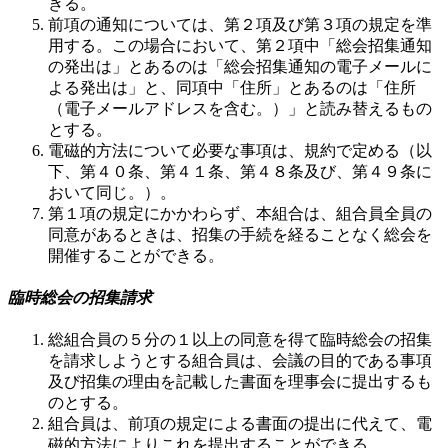
きる。
前項の通知については、第２項及び第３項の規定を準
用する。この場合において、第２項中「総会招集通知
の発出は」とあるのは「総会招集通知の電子メールに
よる発出は」と、同項中「住所」とあるのは「住所
（電子メールアドレスを含む。）」と読み替えるもの
とする。
電磁的方法について必要な事項は、規約で定める（以
下、第４０条、第４１条、第４８条及び、第４９条に
おいて同じ。）。
第１項の規定にかかわらず、本組合は、組合員全員の
同意があるときは、招集の手続を経ることなく総会を
開催することができる。
臨時総会の招集請求
総組合員の５分の１以上の同意を得て臨時総会の招集
を請求しようとする組合員は、会議の目的である事項
及び招集の理由を記載した書面を理事会に提出するも
のとする。
組合員は、前項の規定による書面の提出に代えて、電
磁的方法によりこれを提出することができる。