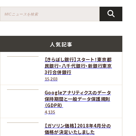
人気記事
【きらぼし銀行】スタート！東京都
民銀行・八千代銀行・新銀行東京
3行合併銀行
15,203
Googleアナリティクスのデータ
保持期間と一般データ保護規則
（GDPR）
4,135
【ガソリン価格】2018年4月分の
価格が決定いたしました