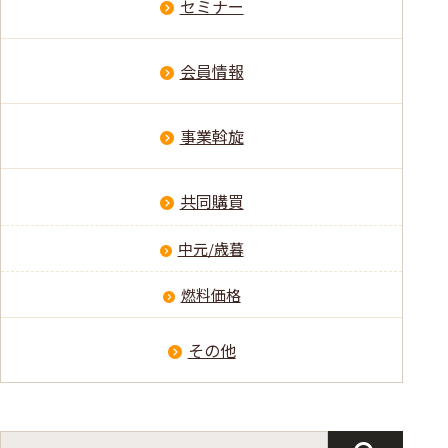
セミナー
会員情報
事業斡旋
共同購買
中元/歳暮
燃料価格
その他