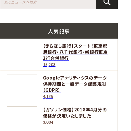
人気記事
【きらぼし銀行】スタート！東京都
民銀行・八千代銀行・新銀行東京
3行合併銀行
15,203
Googleアナリティクスのデータ
保持期間と一般データ保護規則
（GDPR）
4,135
【ガソリン価格】2018年4月分の
価格が決定いたしました
3,004