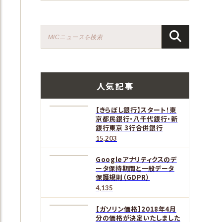
人気記事
【きらぼし銀行】スタート！東
京都民銀行・八千代銀行・新
銀行東京 3行合併銀行
15,203
Googleアナリティクスのデ
ータ保持期間と一般データ
保護規則（GDPR）
4,135
【ガソリン価格】2018年4月
分の価格が決定いたしました