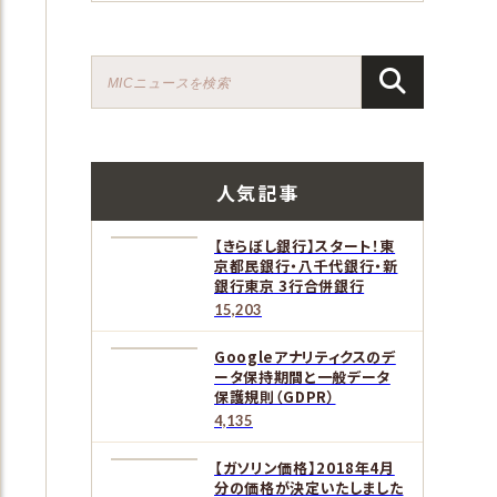
人気記事
【きらぼし銀行】スタート！東
京都民銀行・八千代銀行・新
銀行東京 3行合併銀行
15,203
Googleアナリティクスのデ
ータ保持期間と一般データ
保護規則（GDPR）
4,135
【ガソリン価格】2018年4月
分の価格が決定いたしました